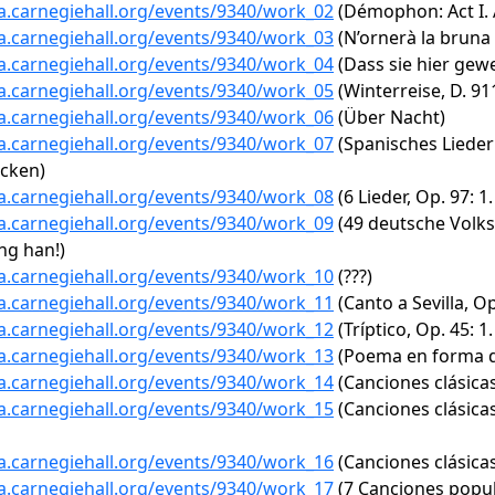
ta.carnegiehall.org/events/9340/work_02
(Démophon: Act I. A
ta.carnegiehall.org/events/9340/work_03
(N’ornerà la bruna
ta.carnegiehall.org/events/9340/work_04
(Dass sie hier gewe
ta.carnegiehall.org/events/9340/work_05
(Winterreise, D. 911
ta.carnegiehall.org/events/9340/work_06
(Über Nacht)
ta.carnegiehall.org/events/9340/work_07
(Spanisches Liederb
cken)
ta.carnegiehall.org/events/9340/work_08
(6 Lieder, Op. 97: 1.
ta.carnegiehall.org/events/9340/work_09
(49 deutsche Volksl
ng han!)
ta.carnegiehall.org/events/9340/work_10
(???)
ta.carnegiehall.org/events/9340/work_11
(Canto a Sevilla, Op
ta.carnegiehall.org/events/9340/work_12
(Tríptico, Op. 45: 1
ta.carnegiehall.org/events/9340/work_13
(Poema en forma de
ta.carnegiehall.org/events/9340/work_14
(Canciones clásicas 
ta.carnegiehall.org/events/9340/work_15
(Canciones clásicas
ta.carnegiehall.org/events/9340/work_16
(Canciones clásicas
ta.carnegiehall.org/events/9340/work_17
(7 Canciones popul