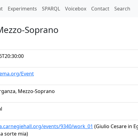
t)
t
Experiments
SPARQL
Voicebox
Contact
Search
 Mezzo-Soprano
6T20:30:00
hema.org/Event
erganza, Mezzo-Soprano
al
ta.carnegiehall.org/events/9340/work_01
(Giulio Cesare in Eg
a sorte mia)