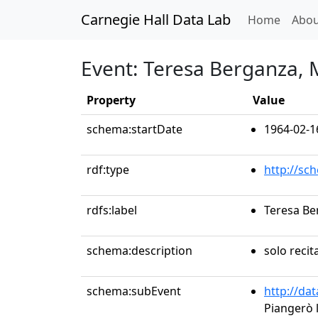
Carnegie Hall Data Lab
(curren
Home
Abou
Event: Teresa Berganza,
Property
Value
schema:startDate
1964-02-1
rdf:type
http://sc
rdfs:label
Teresa B
schema:description
solo recit
schema:subEvent
http://da
Piangerò l