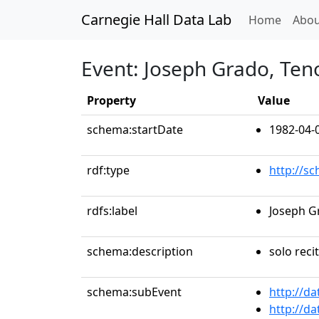
Carnegie Hall Data Lab
(curren
Home
Abou
Event: Joseph Grado, Ten
Property
Value
schema:startDate
1982-04-
rdf:type
http://s
rdfs:label
Joseph G
schema:description
solo recit
schema:subEvent
http://d
http://d