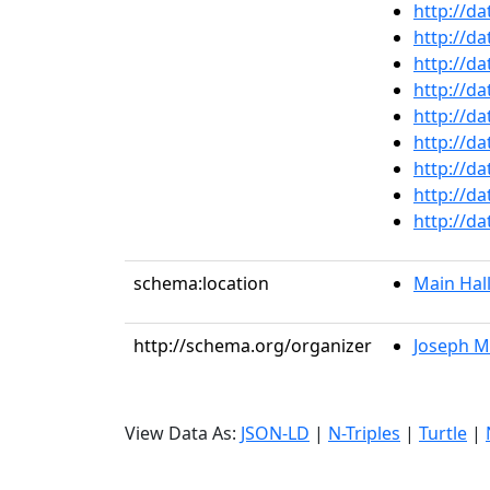
http://d
http://d
http://d
http://d
http://d
http://d
http://d
http://d
http://d
schema:location
Main Hal
http://schema.org/organizer
Joseph M
View Data As:
JSON-LD
|
N-Triples
|
Turtle
|