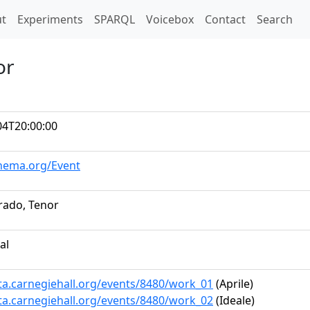
t)
t
Experiments
SPARQL
Voicebox
Contact
Search
or
04T20:00:00
chema.org/Event
rado, Tenor
al
ata.carnegiehall.org/events/8480/work_01
(Aprile)
ata.carnegiehall.org/events/8480/work_02
(Ideale)