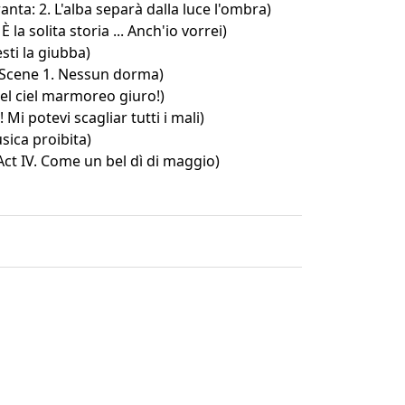
nta: 2. L'alba separà dalla luce l'ombra)
 È la solita storia ... Anch'io vorrei)
esti la giubba)
, Scene 1. Nessun dorma)
 pel ciel marmoreo giuro!)
! Mi potevi scagliar tutti i mali)
ica proibita)
ct IV. Come un bel dì di maggio)