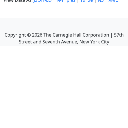
View Data As:
JSON-LD
|
N-Triples
|
Turtle
|
N3
|
XML
Copyright ©
2026
The Carnegie Hall Corporation | 57th
Street and Seventh Avenue, New York City