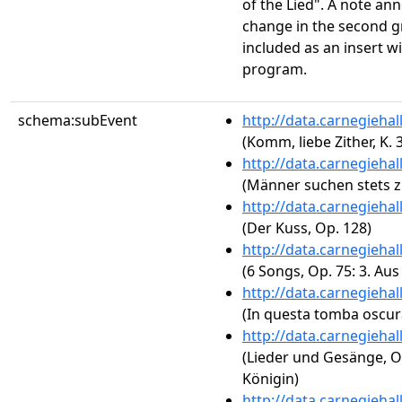
of the Lied". A note a
change in the second g
included as an insert w
program.
schema:subEvent
http://data.carnegieha
(Komm, liebe Zither, K. 
http://data.carnegieha
(Männer suchen stets z
http://data.carnegieha
(Der Kuss, Op. 128)
http://data.carnegieha
(6 Songs, Op. 75: 3. Au
http://data.carnegieha
(In questa tomba oscu
http://data.carnegieha
(Lieder und Gesänge, Op
Königin)
http://data.carnegieha