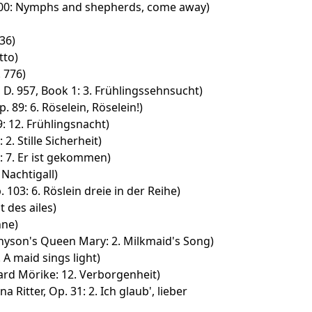
 600: Nymphs and shepherds, come away)
36)
tto)
. 776)
. 957, Book 1: 3. Frühlingssehnsucht)
 89: 6. Röselein, Röselein!)
9: 12. Frühlingsnacht)
2. Stille Sicherheit)
: 7. Er ist gekommen)
 Nachtigall)
 103: 6. Röslein dreie in der Reihe)
t des ailes)
nne)
yson's Queen Mary: 2. Milkmaid's Song)
 A maid sings light)
rd Mörike: 12. Verborgenheit)
 Ritter, Op. 31: 2. Ich glaub', lieber