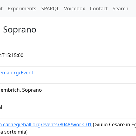
t)
t
Experiments
SPARQL
Voicebox
Contact
Search
, Soprano
4T15:15:00
hema.org/Event
Sembrich, Soprano
al
ta.carnegiehall.org/events/8048/work_01
(Giulio Cesare in Eg
a sorte mia)