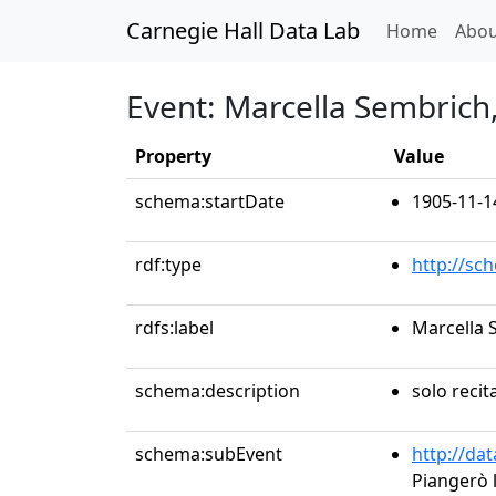
Carnegie Hall Data Lab
(curren
Home
Abou
Event: Marcella Sembrich
Property
Value
schema:startDate
1905-11-1
rdf:type
http://sc
rdfs:label
Marcella 
schema:description
solo recit
schema:subEvent
http://da
Piangerò l