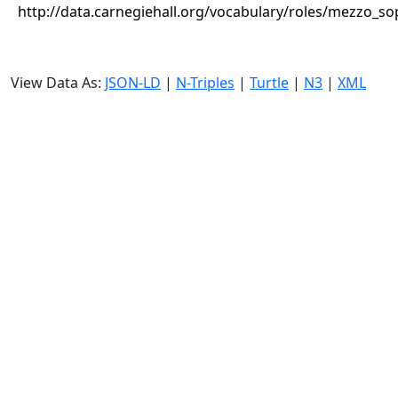
http://data.carnegiehall.org/vocabulary/roles/mezzo_s
View Data As:
JSON-LD
|
N-Triples
|
Turtle
|
N3
|
XML