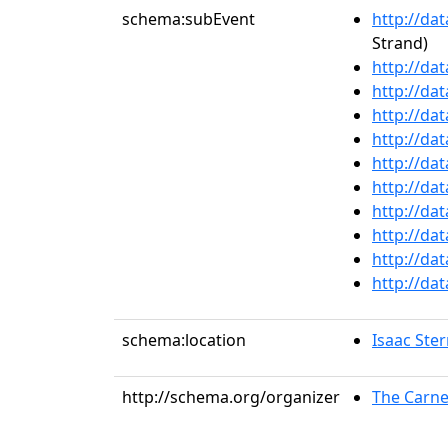
schema:subEvent
http://da
Strand)
http://da
http://da
http://da
http://da
http://da
http://da
http://da
http://da
http://da
http://da
schema:location
Isaac Ste
http://schema.org/organizer
The Carne