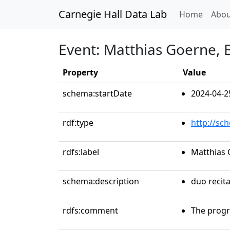
Carnegie Hall Data Lab
(curren
Home
Abou
Event: Matthias Goerne, B
Property
Value
schema:startDate
2024-04-2
rdf:type
http://sc
rdfs:label
Matthias 
schema:description
duo recita
rdfs:comment
The progr