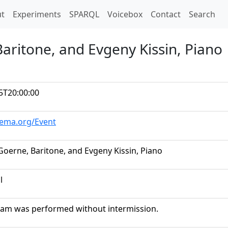
t)
t
Experiments
SPARQL
Voicebox
Contact
Search
aritone, and Evgeny Kissin, Piano
5T20:00:00
hema.org/Event
Goerne, Baritone, and Evgeny Kissin, Piano
l
am was performed without intermission.