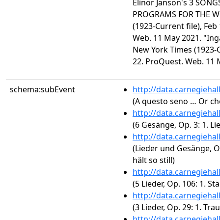
Elinor Janson's 3 SO
PROGRAMS FOR THE WE
(1923-Current file), Feb
Web. 11 May 2021. "Ing
New York Times (1923-Cu
22. ProQuest. Web. 11 
schema:subEvent
http://data.carnegieha
(A questo seno … Or che 
http://data.carnegieha
(6 Gesänge, Op. 3: 1. Li
http://data.carnegieha
(Lieder und Gesänge, Op
hält so still)
http://data.carnegieha
(5 Lieder, Op. 106: 1. S
http://data.carnegieha
(3 Lieder, Op. 29: 1. 
http://data.carnegieha