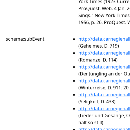
York Times (1923-Current
ProQuest. Web. 4 Jan. 
Sings." New York Times 
1956, p. 26. ProQuest. W
schema:subEvent
http://data.carnegieha
(Geheimes, D. 719)
http://data.carnegieha
(Romanze, D. 114)
http://data.carnegieha
(Der Jüngling an der Que
http://data.carnegieha
(Winterreise, D. 911: 2
http://data.carnegieha
(Seligkeit, D. 433)
http://data.carnegieha
(Lieder und Gesänge, Op
hält so still)
http://data.carnegieha