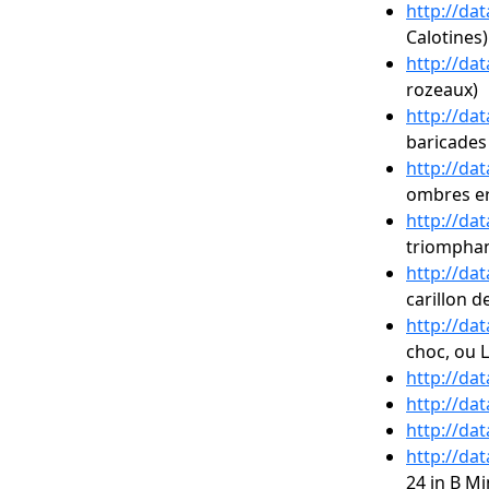
http://da
Calotines)
http://da
rozeaux)
http://da
baricades
http://da
ombres er
http://da
triomphan
http://da
carillon d
http://da
choc, ou L
http://da
http://da
http://da
http://da
24 in B Mi