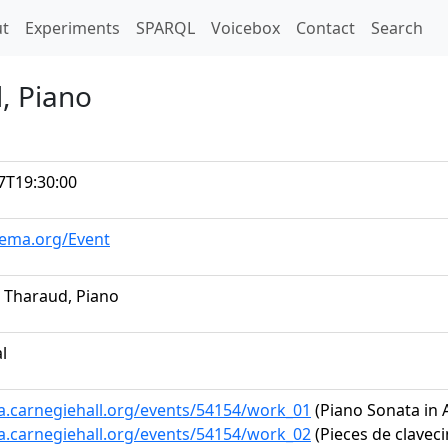
t)
t
Experiments
SPARQL
Voicebox
Contact
Search
, Piano
7T19:30:00
hema.org/Event
 Tharaud, Piano
al
ta.carnegiehall.org/events/54154/work_01
(Piano Sonata in A
ta.carnegiehall.org/events/54154/work_02
(Pieces de clavecin