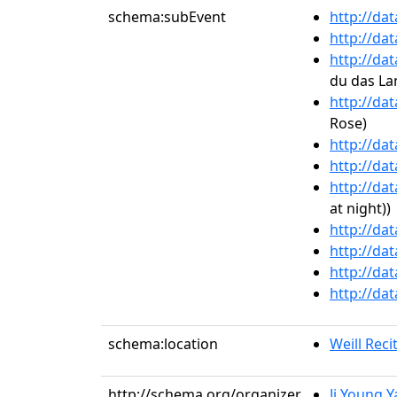
schema:subEvent
http://da
http://da
http://da
du das La
http://da
Rose)
http://da
http://da
http://da
at night))
http://da
http://da
http://da
http://da
schema:location
Weill Recit
http://schema.org/organizer
Ji Young 