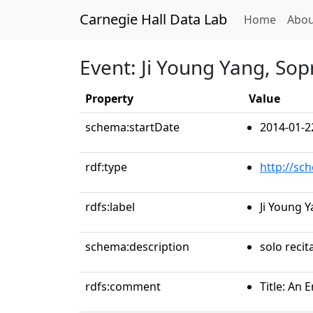
Carnegie Hall Data Lab
(curren
Home
Abou
Event: Ji Young Yang, So
Property
Value
schema:startDate
2014-01-2
rdf:type
http://sc
rdfs:label
Ji Young 
schema:description
solo recit
rdfs:comment
Title: An