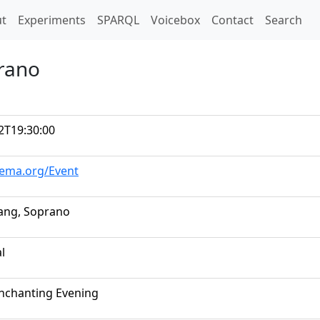
t)
t
Experiments
SPARQL
Voicebox
Contact
Search
prano
2T19:30:00
hema.org/Event
Yang, Soprano
al
 Enchanting Evening