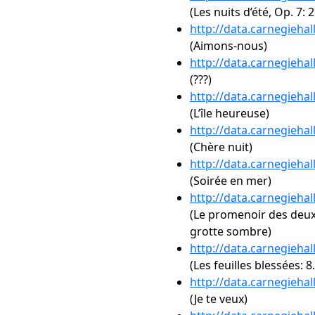
(Les nuits d’été, Op. 7: 
http://data.carnegieha
(Aimons-nous)
http://data.carnegieha
(???)
http://data.carnegieha
(L’île heureuse)
http://data.carnegieha
(Chère nuit)
http://data.carnegieha
(Soirée en mer)
http://data.carnegieha
(Le promenoir des deux
grotte sombre)
http://data.carnegieha
(Les feuilles blessées: 
http://data.carnegieha
(Je te veux)