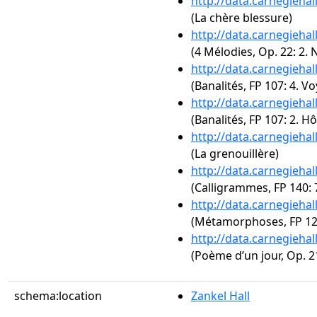
http://data.carnegieha
(La chère blessure)
http://data.carnegieha
(4 Mélodies, Op. 22: 2.
http://data.carnegieha
(Banalités, FP 107: 4. V
http://data.carnegieha
(Banalités, FP 107: 2. Hô
http://data.carnegieha
(La grenouillère)
http://data.carnegieha
(Calligrammes, FP 140: 
http://data.carnegieha
(Métamorphoses, FP 121:
http://data.carnegieha
(Poème d’un jour, Op. 21
schema:location
Zankel Hall