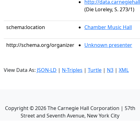
http://data.carnegieha
(Die Loreley, S. 273/1)
schema:location
Chamber Music Hall
http://schema.org/organizer
Unknown presenter
View Data As:
JSON-LD
|
N-Triples
|
Turtle
|
N3
|
XML
Copyright ©
2026
The Carnegie Hall Corporation | 57th
Street and Seventh Avenue, New York City