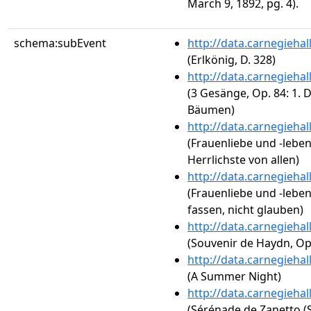
March 9, 1892, pg. 4).
schema:subEvent
http://data.carnegieha
(Erlkönig, D. 328)
http://data.carnegieha
(3 Gesänge, Op. 84: 1. D
Bäumen)
http://data.carnegieha
(Frauenliebe und -leben,
Herrlichste von allen)
http://data.carnegieha
(Frauenliebe und -leben,
fassen, nicht glauben)
http://data.carnegieha
(Souvenir de Haydn, Op.
http://data.carnegieha
(A Summer Night)
http://data.carnegieha
(Sérénade de Zanetto (