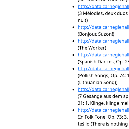
http://data.carnegieha
(3 Mélodies, deux duos e
nuit)
http://data.carnegieha
(Bonjour, Suzon!)
http://data.carnegieha
(The Worker)
http://data.carnegieha
(Spanish Dances, Op. 23
http://data.carnegieha
(Pollish Songs, Op. 74: 
(Lithuanian Song))
http://data.carnegieha
(7 Gesänge aus dem sp
21: 1. Klinge, klinge m
http://data.carnegieha
(In Folk Tone, Op. 73: 3.
tešilo (There is nothin