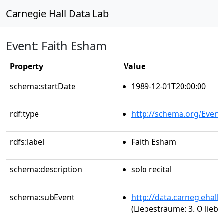
Carnegie Hall Data Lab
Event: Faith Esham
Property
Value
schema:startDate
1989-12-01T20:00:00
rdf:type
http://schema.org/Even
rdfs:label
Faith Esham
schema:description
solo recital
schema:subEvent
http://data.carnegieha
(Liebesträume: 3. O lieb