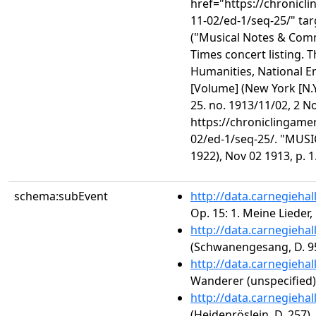
href="https://chronicl
11-02/ed-1/seq-25/" ta
("Musical Notes & Com
Times concert listing. T
Humanities, National E
[Volume] (New York [N.
25. no. 1913/11/02, 2 N
https://chroniclingame
02/ed-1/seq-25/. "MUSI
1922), Nov 02 1913, p. 
schema:subEvent
http://data.carnegieha
Op. 15: 1. Meine Lieder,
http://data.carnegieha
(Schwanengesang, D. 95
http://data.carnegieha
Wanderer (unspecified)
http://data.carnegieha
(Heidenröslein, D. 257)