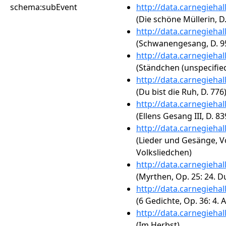
schema:subEvent
http://data.carnegieha
(Die schöne Müllerin, D.
http://data.carnegieha
(Schwanengesang, D. 95
http://data.carnegieha
(Ständchen (unspecified
http://data.carnegieha
(Du bist die Ruh, D. 776
http://data.carnegieha
(Ellens Gesang III, D. 8
http://data.carnegieha
(Lieder und Gesänge, Vol
Volksliedchen)
http://data.carnegieha
(Myrthen, Op. 25: 24. D
http://data.carnegieha
(6 Gedichte, Op. 36: 4.
http://data.carnegieha
(Im Herbst)