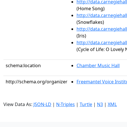
http://data.carnegieha
(Home Song)
http://data.carnegieha
(Snowflakes)
http://data.carnegieha
(Iris)
http://data.carnegieha
(Cycle of Life: O Lovely 
schema:location
Chamber Music Hall
http://schema.org/organizer
Freemantel Voice Institu
View Data As:
JSON-LD
|
N-Triples
|
Turtle
|
N3
|
XML