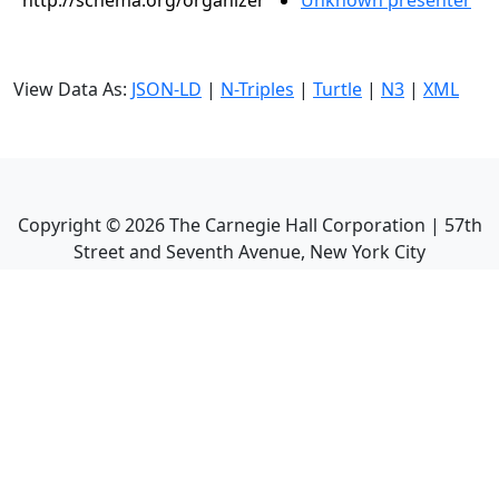
http://schema.org/organizer
Unknown presenter
View Data As:
JSON-LD
|
N-Triples
|
Turtle
|
N3
|
XML
Copyright ©
2026
The Carnegie Hall Corporation | 57th
Street and Seventh Avenue, New York City