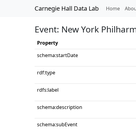
Carnegie Hall Data Lab
(curren
Home
Abou
Event: New York Philhar
Property
schema:startDate
rdf:type
rdfs:label
schema:description
schema:subEvent