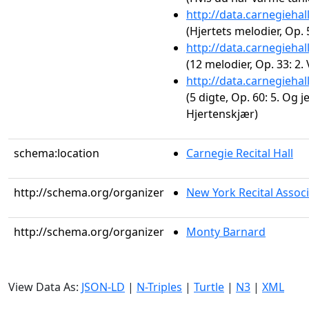
http://data.carnegieha
(Hjertets melodier, Op. 5
http://data.carnegieha
(12 melodier, Op. 33: 2.
http://data.carnegieha
(5 digte, Op. 60: 5. Og j
Hjertenskjær)
schema:location
Carnegie Recital Hall
http://schema.org/organizer
New York Recital Associ
http://schema.org/organizer
Monty Barnard
View Data As:
JSON-LD
|
N-Triples
|
Turtle
|
N3
|
XML