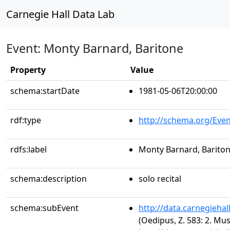
Carnegie Hall Data Lab
Event: Monty Barnard, Baritone
Property
Value
schema:startDate
1981-05-06T20:00:00
rdf:type
http://schema.org/Even
rdfs:label
Monty Barnard, Barito
schema:description
solo recital
schema:subEvent
http://data.carnegieha
(Oedipus, Z. 583: 2. Mus