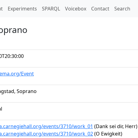
t)
t
Experiments
SPARQL
Voicebox
Contact
Search
Soprano
0T20:30:00
hema.org/Event
lagstad, Soprano
al
ta.carnegiehall.org/events/3710/work_01
(Dank sei dir, Herr)
ta.carnegiehall.org/events/3710/work_02
(O Ewigkeit)