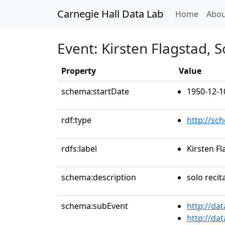
Carnegie Hall Data Lab
(curren
Home
Abou
Event: Kirsten Flagstad, 
Property
Value
schema:startDate
1950-12-1
rdf:type
http://sc
rdfs:label
Kirsten F
schema:description
solo recit
schema:subEvent
http://da
http://da