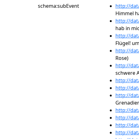
schema:subEvent
http://da
Himmel ha
http://da
hab in mi
http://da
Flügel! um
http://da
Rose)
http://da
schwere 
http://da
http://da
http://da
Grenadier
http://da
http://da
http://da
http://da