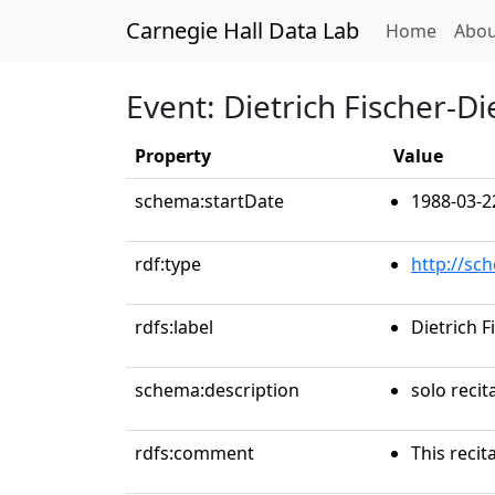
Carnegie Hall Data Lab
(curren
Home
Abou
Event: Dietrich Fischer-D
Property
Value
schema:startDate
1988-03-2
rdf:type
http://sc
rdfs:label
Dietrich F
schema:description
solo recit
rdfs:comment
This recit