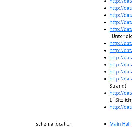
http://da
http://da
http://da
http://da
http://da
"Unter di
http://da
http://da
http://da
http://da
http://da
http://da
Strand)
http://da
I, "Sitz ich
http://da
schema:location
Main Hall