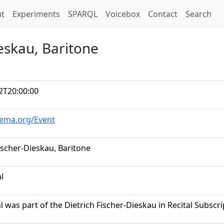
t)
t
Experiments
SPARQL
Voicebox
Contact
Search
ieskau, Baritone
2T20:00:00
hema.org/Event
ischer-Dieskau, Baritone
al
al was part of the Dietrich Fischer-Dieskau in Recital Subscri