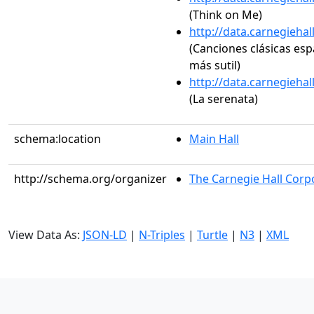
(Think on Me)
http://data.carnegieha
(Canciones clásicas espa
más sutil)
http://data.carnegieha
(La serenata)
schema:location
Main Hall
http://schema.org/organizer
The Carnegie Hall Corp
View Data As:
JSON-LD
|
N-Triples
|
Turtle
|
N3
|
XML