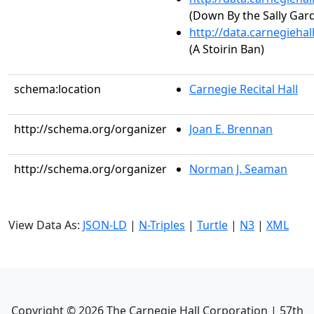
(Down By the Sally Gard
http://data.carnegieha
(A Stoirin Ban)
schema:location
Carnegie Recital Hall
http://schema.org/organizer
Joan E. Brennan
http://schema.org/organizer
Norman J. Seaman
View Data As:
JSON-LD
|
N-Triples
|
Turtle
|
N3
|
XML
Copyright ©
2026
The Carnegie Hall Corporation | 57th