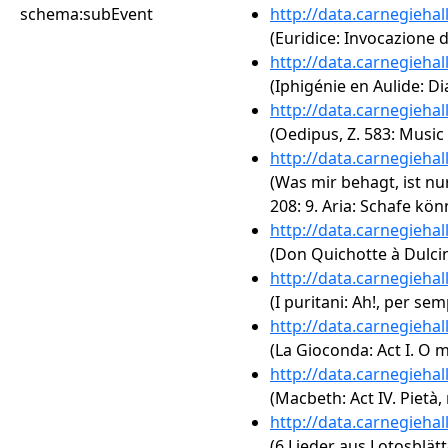
schema:subEvent
http://data.carnegieha
(Euridice: Invocazione d
http://data.carnegieha
(Iphigénie en Aulide: D
http://data.carnegieha
(Oedipus, Z. 583: Music 
http://data.carnegieha
(Was mir behagt, ist nu
208: 9. Aria: Schafe kö
http://data.carnegieha
(Don Quichotte à Dulci
http://data.carnegieha
(I puritani: Ah!, per se
http://data.carnegieha
(La Gioconda: Act I. O
http://data.carnegieha
(Macbeth: Act IV. Pietà,
http://data.carnegieha
(6 Lieder aus Lotosblätte