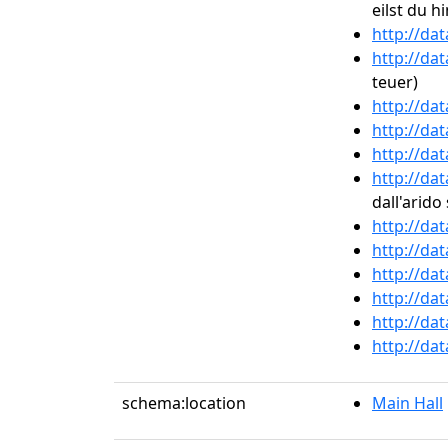
eilst du hi
http://da
http://da
teuer)
http://da
http://da
http://da
http://da
dall'arido
http://da
http://da
http://da
http://da
http://da
http://da
schema:location
Main Hall