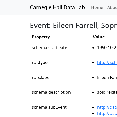
Carnegie Hall Data Lab
(curren
Home
Abou
Event: Eileen Farrell, Sop
Property
Value
schema:startDate
1950-10-2
rdf:type
http://sc
rdfs:label
Eileen Far
schema:description
solo recit
schema:subEvent
http://da
http://da