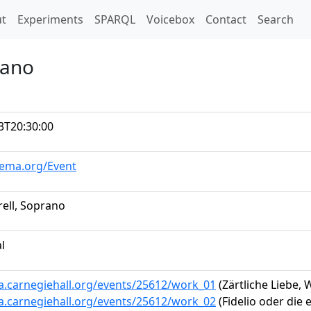
t)
t
Experiments
SPARQL
Voicebox
Contact
Search
rano
3T20:30:00
hema.org/Event
rell, Soprano
al
ta.carnegiehall.org/events/25612/work_01
(Zärtliche Liebe,
ta.carnegiehall.org/events/25612/work_02
(Fidelio oder die 