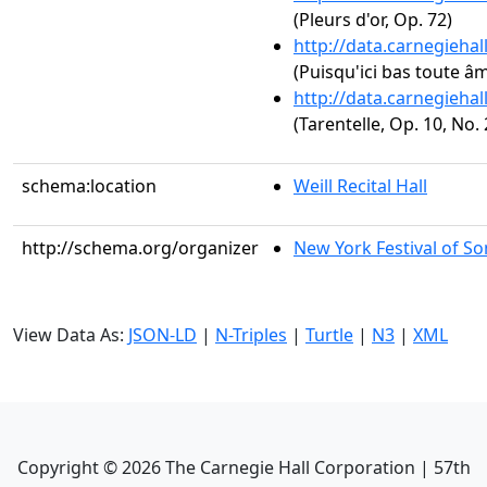
(Pleurs d'or, Op. 72)
http://data.carnegieha
(Puisqu'ici bas toute âm
http://data.carnegieha
(Tarentelle, Op. 10, No. 
schema:location
Weill Recital Hall
http://schema.org/organizer
New York Festival of S
View Data As:
JSON-LD
|
N-Triples
|
Turtle
|
N3
|
XML
Copyright ©
2026
The Carnegie Hall Corporation | 57th