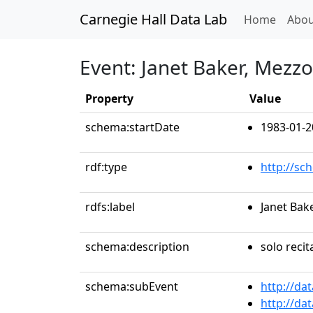
Carnegie Hall Data Lab
(curren
Home
Abou
Event: Janet Baker, Mezz
Property
Value
schema:startDate
1983-01-2
rdf:type
http://sc
rdfs:label
Janet Bak
schema:description
solo recit
schema:subEvent
http://da
http://da