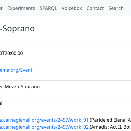
t)
t
Experiments
SPARQL
Voicebox
Contact
Search
o-Soprano
0T20:00:00
hema.org/Event
er, Mezzo-Soprano
al
ta.carnegiehall.org/events/2457/work_01
(Paride ed Elena: A
ta.carnegiehall.org/events/2457/work_02
(Amadis: Act II. Bo