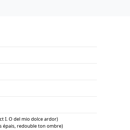
ct I. O del mio dolce ardor)
is épais, redouble ton ombre)