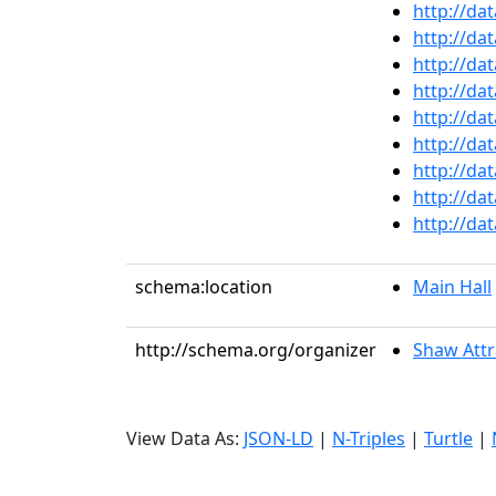
http://da
http://da
http://da
http://da
http://da
http://da
http://da
http://da
http://da
schema:location
Main Hall
http://schema.org/organizer
Shaw Attr
View Data As:
JSON-LD
|
N-Triples
|
Turtle
|