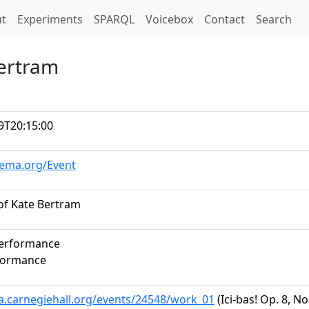
t)
t
Experiments
SPARQL
Voicebox
Contact
Search
Bertram
9T20:15:00
hema.org/Event
of Kate Bertram
performance
formance
ta.carnegiehall.org/events/24548/work_01
(Ici-bas! Op. 8, No