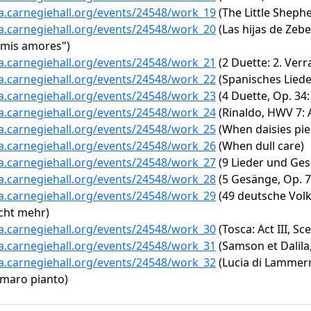
ta.carnegiehall.org/events/24548/work_19
(The Little Sheph
ta.carnegiehall.org/events/24548/work_20
(Las hijas de Zebed
mis amores")
ta.carnegiehall.org/events/24548/work_21
(2 Duette: 2. Verr
ta.carnegiehall.org/events/24548/work_22
(Spanisches Liede
ta.carnegiehall.org/events/24548/work_23
(4 Duette, Op. 34:
ta.carnegiehall.org/events/24548/work_24
(Rinaldo, HWV 7: A
ta.carnegiehall.org/events/24548/work_25
(When daisies pie
ta.carnegiehall.org/events/24548/work_26
(When dull care)
ta.carnegiehall.org/events/24548/work_27
(9 Lieder und Ges
ta.carnegiehall.org/events/24548/work_28
(5 Gesänge, Op. 7
ta.carnegiehall.org/events/24548/work_29
(49 deutsche Volk
icht mehr)
ta.carnegiehall.org/events/24548/work_30
(Tosca: Act III, Sce
ta.carnegiehall.org/events/24548/work_31
(Samson et Dalila,
ta.carnegiehall.org/events/24548/work_32
(Lucia di Lammermoo
amaro pianto)