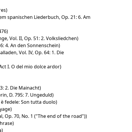
res)
em spanischen Liederbuch, Op. 21: 6. Am
476)
e, Vol. II, Op. 51: 2. Volksliedchen)
36: 4. An den Sonnenschein)
aden, Vol. IV, Op. 64: 1. Die
Act I. O del mio dolce ardor)
3: 2. Die Mainacht)
in, D. 795: 7. Ungeduld)
è fedele: Son tutta duolo)
oyage)
, Op. 70, No. 1 ("The end of the road"))
hrase)
a)