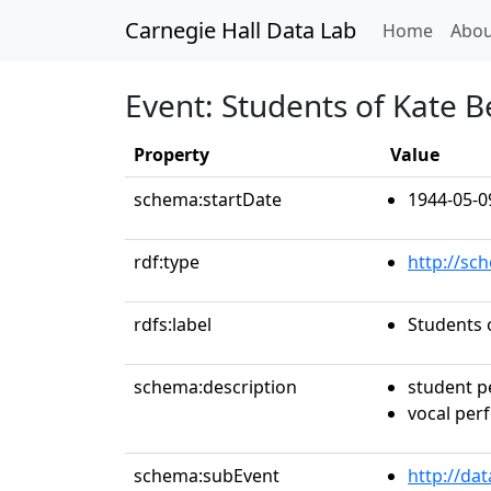
Carnegie Hall Data Lab
(curren
Home
Abou
Event: Students of Kate 
Property
Value
schema:startDate
1944-05-0
rdf:type
http://sc
rdfs:label
Students 
schema:description
student 
vocal per
schema:subEvent
http://da