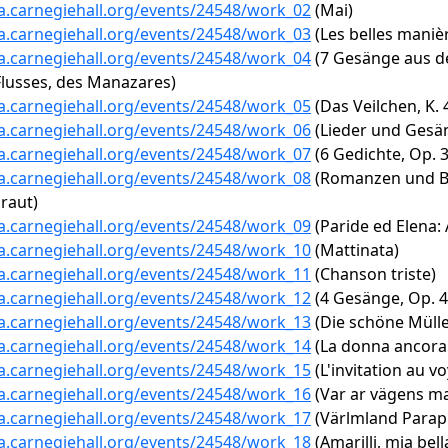
ta.carnegiehall.org/events/24548/work_02
(Mai)
ta.carnegiehall.org/events/24548/work_03
(Les belles maniè
ta.carnegiehall.org/events/24548/work_04
(7 Gesänge aus d
Flusses, des Manazares)
ta.carnegiehall.org/events/24548/work_05
(Das Veilchen, K. 
ta.carnegiehall.org/events/24548/work_06
(Lieder und Gesäng
ta.carnegiehall.org/events/24548/work_07
(6 Gedichte, Op. 
ta.carnegiehall.org/events/24548/work_08
(Romanzen und Ball
raut)
ta.carnegiehall.org/events/24548/work_09
(Paride ed Elena: 
ta.carnegiehall.org/events/24548/work_10
(Mattinata)
ta.carnegiehall.org/events/24548/work_11
(Chanson triste)
ta.carnegiehall.org/events/24548/work_12
(4 Gesänge, Op. 4
ta.carnegiehall.org/events/24548/work_13
(Die schöne Müller
ta.carnegiehall.org/events/24548/work_14
(La donna ancora 
ta.carnegiehall.org/events/24548/work_15
(L'invitation au v
ta.carnegiehall.org/events/24548/work_16
(Var ar vägens mal
ta.carnegiehall.org/events/24548/work_17
(Värlmland Parap
ta.carnegiehall.org/events/24548/work_18
(Amarilli, mia bell