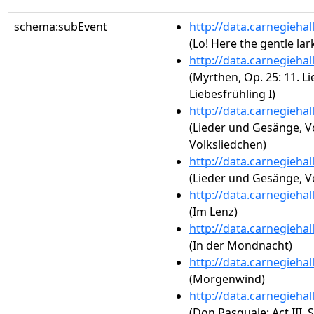
schema:subEvent
http://data.carnegieha
(Lo! Here the gentle lar
http://data.carnegieha
(Myrthen, Op. 25: 11. L
Liebesfrühling I)
http://data.carnegieha
(Lieder und Gesänge, Vol
Volksliedchen)
http://data.carnegieha
(Lieder und Gesänge, Vol
http://data.carnegieha
(Im Lenz)
http://data.carnegieha
(In der Mondnacht)
http://data.carnegieha
(Morgenwind)
http://data.carnegieha
(Don Pasquale: Act III. 