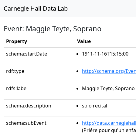
Carnegie Hall Data Lab
Event: Maggie Teyte, Soprano
Property
Value
schema:startDate
1911-11-16T15:15:00
rdf:type
http://schema.org/Even
rdfs:label
Maggie Teyte, Soprano
schema:description
solo recital
schema:subEvent
http://data.carnegieha
(Priére pour qu'un enf