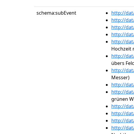
schema:subEvent
http://da
http://da
http://da
http://da
http://da
Hochzeit 
http://da
übers Fel
http://da
Messer)
http://da
http://da
grünen W
http://da
http://da
http://da
http://da