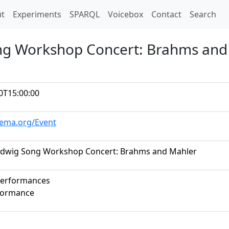
t)
t
Experiments
SPARQL
Voicebox
Contact
Search
ong Workshop Concert: Brahms and
0T15:00:00
hema.org/Event
udwig Song Workshop Concert: Brahms and Mahler
performances
formance