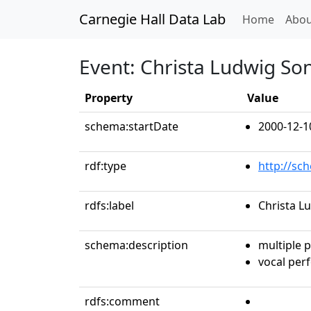
Carnegie Hall Data Lab
(curren
Home
Abou
Event: Christa Ludwig S
Property
Value
schema:startDate
2000-12-1
rdf:type
http://sc
rdfs:label
Christa L
schema:description
multiple 
vocal per
rdfs:comment