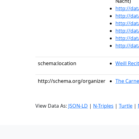
Nacht)
http://da
http://da
http://da
http://da
http://da
http://da
schema:location
Weill Recit
http://schema.org/organizer
The Carne
View Data As:
JSON-LD
|
N-Triples
|
Turtle
|