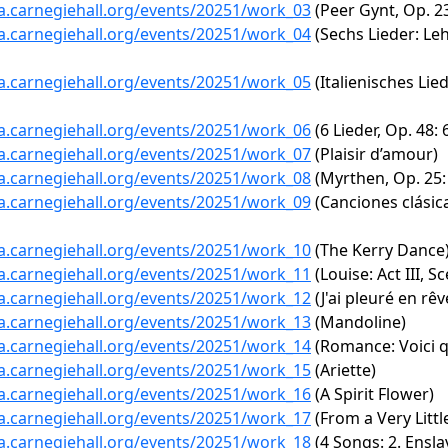
ta.carnegiehall.org/events/20251/work_03
(Peer Gynt, Op. 23
ta.carnegiehall.org/events/20251/work_04
(Sechs Lieder: Le
ta.carnegiehall.org/events/20251/work_05
(Italienisches Lie
ta.carnegiehall.org/events/20251/work_06
(6 Lieder, Op. 48: 
ta.carnegiehall.org/events/20251/work_07
(Plaisir d’amour)
ta.carnegiehall.org/events/20251/work_08
(Myrthen, Op. 25: 
ta.carnegiehall.org/events/20251/work_09
(Canciones clásica
ta.carnegiehall.org/events/20251/work_10
(The Kerry Dance
ta.carnegiehall.org/events/20251/work_11
(Louise: Act III, S
ta.carnegiehall.org/events/20251/work_12
(J'ai pleuré en rêv
ta.carnegiehall.org/events/20251/work_13
(Mandoline)
ta.carnegiehall.org/events/20251/work_14
(Romance: Voici q
ta.carnegiehall.org/events/20251/work_15
(Ariette)
ta.carnegiehall.org/events/20251/work_16
(A Spirit Flower)
ta.carnegiehall.org/events/20251/work_17
(From a Very Littl
ta.carnegiehall.org/events/20251/work_18
(4 Songs: 2. Ensla