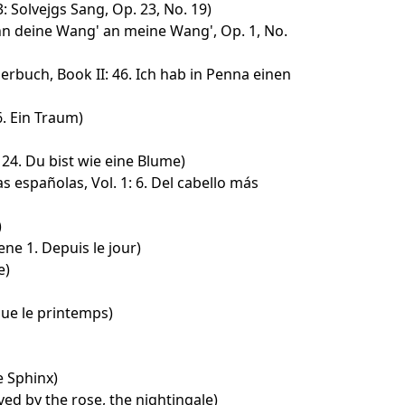
: Solvejgs Sang, Op. 23, No. 19)
hn deine Wang' an meine Wang', Op. 1, No.
derbuch, Book II: 46. Ich hab in Penna einen
6. Ein Traum)
24. Du bist wie eine Blume)
s españolas, Vol. 1: 6. Del cabello más
)
cene 1. Depuis le jour)
e)
ue le printemps)
e Sphinx)
ved by the rose, the nightingale)