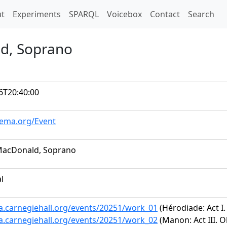
t)
t
Experiments
SPARQL
Voicebox
Contact
Search
ld, Soprano
6T20:40:00
hema.org/Event
MacDonald, Soprano
al
ta.carnegiehall.org/events/20251/work_01
(Hérodiade: Act I. 
ta.carnegiehall.org/events/20251/work_02
(Manon: Act III. O