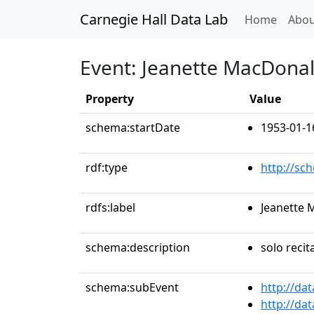
Carnegie Hall Data Lab
(curren
Home
Abou
Event: Jeanette MacDona
Property
Value
schema:startDate
1953-01-1
rdf:type
http://sc
rdfs:label
Jeanette 
schema:description
solo recit
schema:subEvent
http://da
http://da