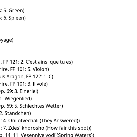
: 5. Green)
: 6. Spleen)
oyage)
P 121: 2. C'est ainsi que tu es)
ire, FP 101: 5. Violon)
s Aragon, FP 122: 1. C)
ire, FP 101: 3. Il vole)
p. 69: 3. Einerlei)
 1. Wiegenlied)
Op. 69: 5. Schlechtes Wetter)
 2. Ständchen)
: 4. Oni otvechali (They Answered))
: 7. Zdes' khorosho (How fair this spot))
 14: 11. Vesenniye vodï (Spring Waters))