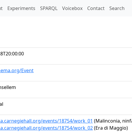
t)
t
Experiments
SPARQL
Voicebox
Contact
Search
28T20:00:00
chema.org/Event
sellem
al
ta.carnegiehall.org/events/18754/work_01
(Malinconia, ninf
ta.carnegiehall.org/events/18754/work_02
(Era di Maggio)