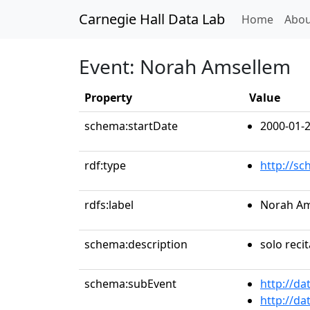
Carnegie Hall Data Lab
(curren
Home
Abou
Event: Norah Amsellem
Property
Value
schema:startDate
2000-01-
rdf:type
http://s
rdfs:label
Norah Am
schema:description
solo recit
schema:subEvent
http://da
http://da