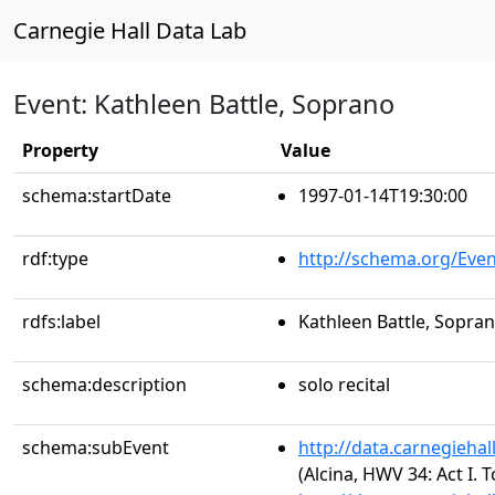
Carnegie Hall Data Lab
Event: Kathleen Battle, Soprano
Property
Value
schema:startDate
1997-01-14T19:30:00
rdf:type
http://schema.org/Even
rdfs:label
Kathleen Battle, Sopra
schema:description
solo recital
schema:subEvent
http://data.carnegieha
(Alcina, HWV 34: Act I.