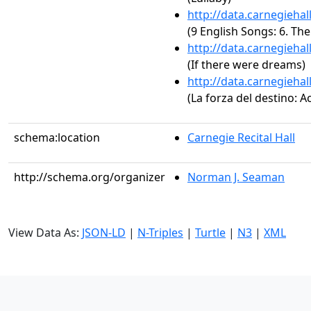
http://data.carnegieha
(9 English Songs: 6. Th
http://data.carnegieha
(If there were dreams)
http://data.carnegieha
(La forza del destino: A
schema:location
Carnegie Recital Hall
http://schema.org/organizer
Norman J. Seaman
View Data As:
JSON-LD
|
N-Triples
|
Turtle
|
N3
|
XML