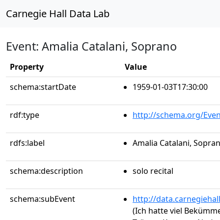
Carnegie Hall Data Lab
Event: Amalia Catalani, Soprano
Property
Value
schema:startDate
1959-01-03T17:30:00
rdf:type
http://schema.org/Even
rdfs:label
Amalia Catalani, Sopra
schema:description
solo recital
schema:subEvent
http://data.carnegieha
(Ich hatte viel Bekümme