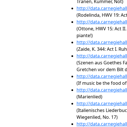
Tränen, Kummer, Not)
http://data.carnegieha
(Rodelinda, HWV 19: Act
http://data.carnegieha
(Ottone, HWV 15: Act II. 
piante!)
http://data.carnegieha
(Zaide, K. 344: Act I. R
http://data.carnegieha
(Szenen aus Goethes Fau
Gretchen vor dem Bilt 
http://data.carnegieha
(If music be the food of
http://data.carnegieha
(Marienlied)
http://data.carnegieha
(Italienisches Liederbu
Wiegenlied, No. 17)
http://data.carnegieha