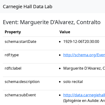
Carnegie Hall Data Lab
Event: Marguerite D'Alvarez, Contralto
Property
Value
schema:startDate
1929-12-06T20:30:00
rdf:type
http://schema.org/Even
rdfs:label
Marguerite D'Alvarez, 
schema:description
solo recital
schema:subEvent
http://data.carnegieha
(Iphigénie en Aulide: A