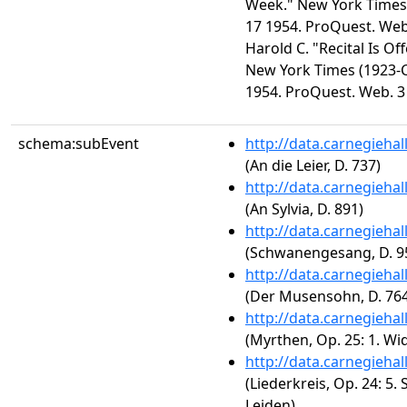
Week." New York Times (
17 1954. ProQuest. Web
Harold C. "Recital Is Of
New York Times (1923-Cu
1954. ProQuest. Web. 3
schema:subEvent
http://data.carnegieha
(An die Leier, D. 737)
http://data.carnegieha
(An Sylvia, D. 891)
http://data.carnegieha
(Schwanengesang, D. 957
http://data.carnegieha
(Der Musensohn, D. 764
http://data.carnegieha
(Myrthen, Op. 25: 1. W
http://data.carnegieha
(Liederkreis, Op. 24: 5
Leiden)