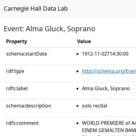
Carnegie Hall Data Lab
Event: Alma Gluck, Soprano
Property
Value
schema:startDate
1912-11-02T14:30:00
rdf:type
http://schema.org/Even
rdfs:label
Alma Gluck, Soprano
schema:description
solo recital
rdfs:comment
WORLD PREMIERE of Art
EINEM GEMALTEN BAN