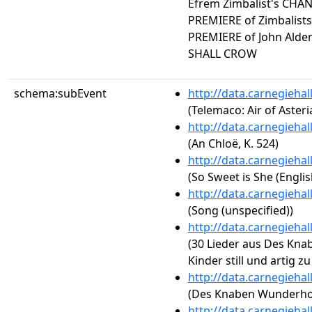
Efrem Zimbalist's CH
PREMIERE of Zimbalist
PREMIERE of John Alde
SHALL CROW
schema:subEvent
http://data.carnegieha
(Telemaco: Air of Asteri
http://data.carnegieha
(An Chloë, K. 524)
http://data.carnegieha
(So Sweet is She (Englis
http://data.carnegieha
(Song (unspecified))
http://data.carnegieha
(30 Lieder aus Des Kn
Kinder still und artig z
http://data.carnegieha
(Des Knaben Wunderhorn
http://data.carnegieha