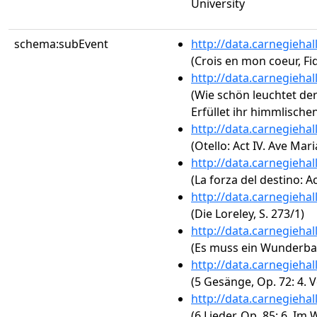
University
schema:subEvent
http://data.carnegieha
(Crois en mon coeur, Fi
http://data.carnegieha
(Wie schön leuchtet de
Erfüllet ihr himmlische
http://data.carnegieha
(Otello: Act IV. Ave Mari
http://data.carnegieha
(La forza del destino: A
http://data.carnegieha
(Die Loreley, S. 273/1)
http://data.carnegieha
(Es muss ein Wunderbare
http://data.carnegieha
(5 Gesänge, Op. 72: 4. 
http://data.carnegieha
(6 Lieder, Op. 85: 6. Im