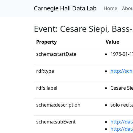
Carnegie Hall Data Lab
(curren
Home
Abou
Event: Cesare Siepi, Bass
Property
Value
schema:startDate
1976-01-1
rdf:type
http://sc
rdfs:label
Cesare Sie
schema:description
solo recit
schema:subEvent
http://da
http://da