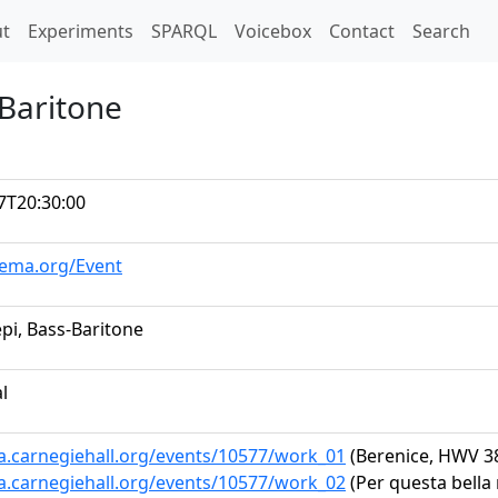
t)
t
Experiments
SPARQL
Voicebox
Contact
Search
-Baritone
7T20:30:00
hema.org/Event
pi, Bass-Baritone
al
ta.carnegiehall.org/events/10577/work_01
(Berenice, HWV 38: 
ta.carnegiehall.org/events/10577/work_02
(Per questa bella