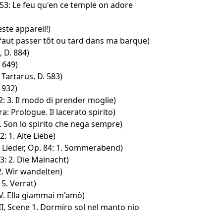
153: Le feu qu'en ce temple on adore
ste appareil!)
Il faut passer tôt ou tard dans ma barque)
 D. 884)
 649)
artarus, D. 583)
 932)
: 3. Il modo di prender moglie)
 Prologue. Il lacerato spirito)
I. Son lo spirito che nega sempre)
: 1. Alte Liebe)
Lieder, Op. 84: 1. Sommerabend)
3: 2. Die Mainacht)
 2. Wir wandelten)
 5. Verrat)
IV. Ella giammai m'amò)
II, Scene 1. Dormiro sol nel manto nio